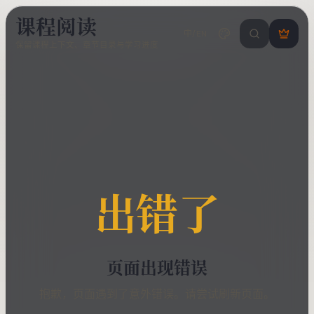
课程阅读
中/EN
搜索课程 / 错
登
保留课程上下文、章节目录与学习进度
录
/
注
册
出错了
页面出现错误
抱歉，页面遇到了意外错误。请尝试刷新页面。