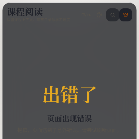
课程阅读
中/EN
搜索课程 / 错
登
保留课程上下文、章节目录与学习进度
录
/
注
册
出错了
页面出现错误
抱歉，页面遇到了意外错误。请尝试刷新页面。