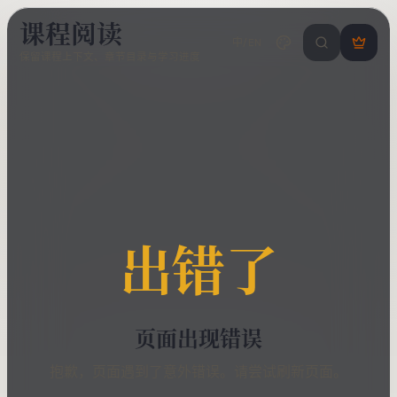
课程阅读
中/EN
搜索课程 / 错
登
保留课程上下文、章节目录与学习进度
录
/
注
册
出错了
页面出现错误
抱歉，页面遇到了意外错误。请尝试刷新页面。